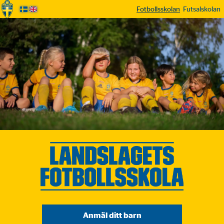
Fotbollsskolan
Futsalskolan
Anmäl ditt barn