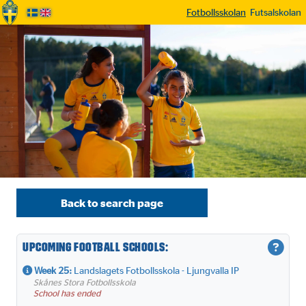
Fotbollsskolan
Futsalskolan
Back to search page
Upcoming football schools:
Week
25:
Landslagets Fotbollsskola - Ljungvalla IP
Skånes Stora Fotbollsskola
School has ended