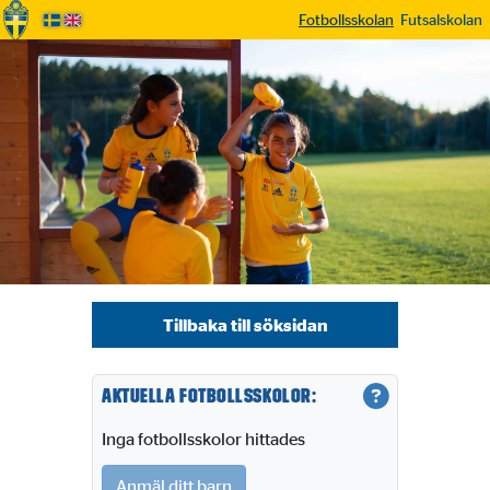
Fotbollsskolan
Futsalskolan
Tillbaka till söksidan
Aktuella fotbollsskolor:
Inga fotbollsskolor hittades
Anmäl ditt barn